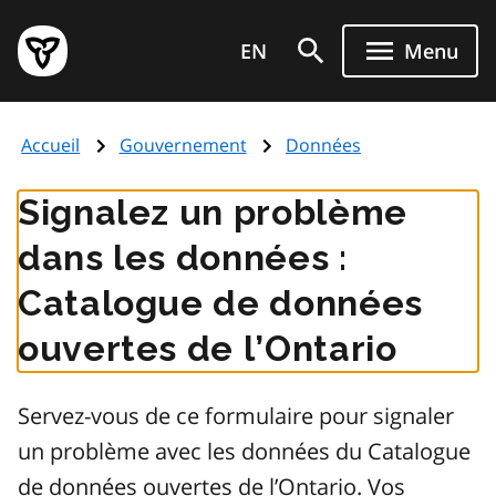
Aller
Page
au
EN
Menu
d'accueil
contenu
du
principal
gouvernement
Accueil
Gouvernement
Données
de
l'Ontario
Signalez un problème
dans les données :
Catalogue de données
ouvertes de l’Ontario
Servez-vous de ce formulaire pour signaler
un problème avec les données du Catalogue
de données ouvertes de l’Ontario. Vos