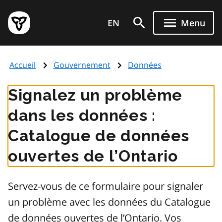
Aller
Page
au
EN
Menu
d'accueil
contenu
du
principal
gouvernement
Accueil
Gouvernement
Données
de
l'Ontario
Signalez un problème
dans les données :
Catalogue de données
ouvertes de l’Ontario
Servez-vous de ce formulaire pour signaler
un problème avec les données du Catalogue
de données ouvertes de l’Ontario. Vos