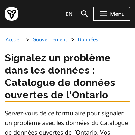
Aller
Page
au
EN
Menu
d'accueil
contenu
du
principal
gouvernement
Accueil
Gouvernement
Données
de
l'Ontario
Signalez un problème
dans les données :
Catalogue de données
ouvertes de l’Ontario
Servez-vous de ce formulaire pour signaler
un problème avec les données du Catalogue
de données ouvertes de l’Ontario. Vos