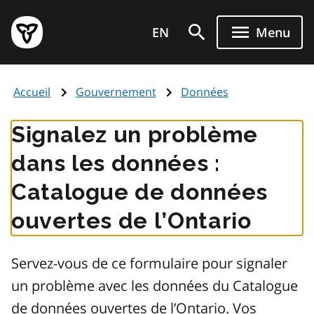
Aller
Page
au
EN
Menu
d'accueil
contenu
du
principal
gouvernement
Accueil
Gouvernement
Données
de
l'Ontario
Signalez un problème
dans les données :
Catalogue de données
ouvertes de l’Ontario
Servez-vous de ce formulaire pour signaler
un problème avec les données du Catalogue
de données ouvertes de l’Ontario. Vos