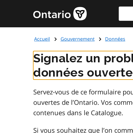
Aller
Reche
Page
au
d'accueil
contenu
du
principal
gouvernement
Accueil
Gouvernement
Données
de
l'Ontario
Signalez un prob
données ouvertes
Servez-vous de ce formulaire po
ouvertes de l’Ontario. Vos comm
contenues dans le Catalogue.
Si vous souhaitez que l’on comm