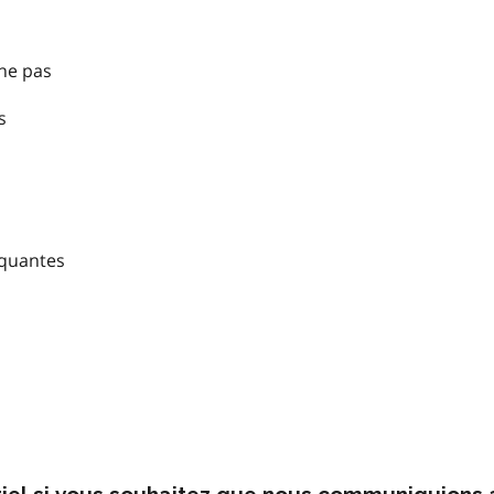
nne pas
s
nquantes
rriel si vous souhaitez que nous communiquions