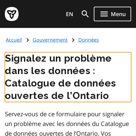
Aller
Page
au
EN
Menu
d'accueil
contenu
du
principal
gouvernement
Accueil
Gouvernement
Données
de
l'Ontario
Signalez un problème
dans les données :
Catalogue de données
ouvertes de l’Ontario
Servez-vous de ce formulaire pour signaler
un problème avec les données du Catalogue
de données ouvertes de l’Ontario. Vos