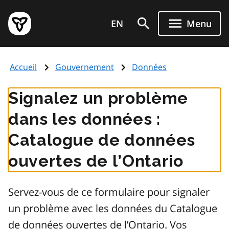
Aller
Page
au
EN
Menu
d'accueil
contenu
du
principal
gouvernement
Accueil
Gouvernement
Données
de
l'Ontario
Signalez un problème
dans les données :
Catalogue de données
ouvertes de l’Ontario
Servez-vous de ce formulaire pour signaler
un problème avec les données du Catalogue
de données ouvertes de l’Ontario. Vos