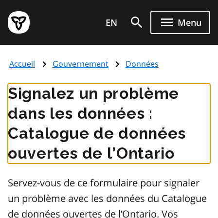
Aller
Page
au
EN
Menu
d'accueil
contenu
du
principal
gouvernement
Accueil
Gouvernement
Données
de
l'Ontario
Signalez un problème
dans les données :
Catalogue de données
ouvertes de l’Ontario
Servez-vous de ce formulaire pour signaler
un problème avec les données du Catalogue
de données ouvertes de l’Ontario. Vos