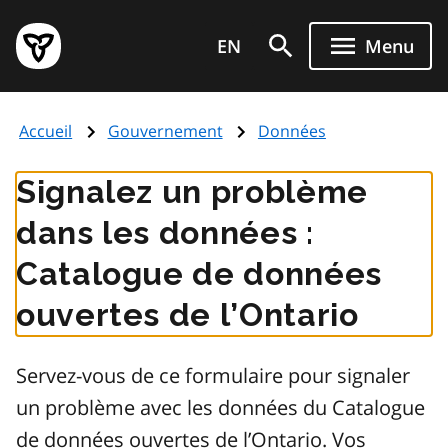
Aller
Page
au
EN
Menu
d'accueil
contenu
du
principal
gouvernement
Accueil
Gouvernement
Données
de
l'Ontario
Signalez un problème
dans les données :
Catalogue de données
ouvertes de l’Ontario
Servez-vous de ce formulaire pour signaler
un problème avec les données du Catalogue
de données ouvertes de l’Ontario. Vos