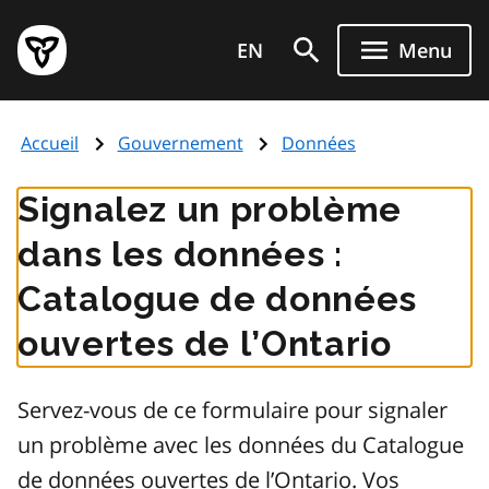
Aller
Page
au
EN
Menu
d'accueil
contenu
du
principal
gouvernement
Accueil
Gouvernement
Données
de
l'Ontario
Signalez un problème
dans les données :
Catalogue de données
ouvertes de l’Ontario
Servez-vous de ce formulaire pour signaler
un problème avec les données du Catalogue
de données ouvertes de l’Ontario. Vos