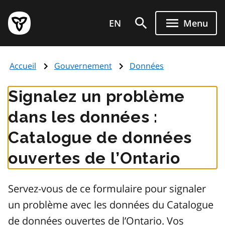
Aller
Page
au
EN
Menu
d'accueil
contenu
du
principal
gouvernement
Accueil
Gouvernement
Données
de
l'Ontario
Signalez un problème
dans les données :
Catalogue de données
ouvertes de l’Ontario
Servez-vous de ce formulaire pour signaler
un problème avec les données du Catalogue
de données ouvertes de l’Ontario. Vos