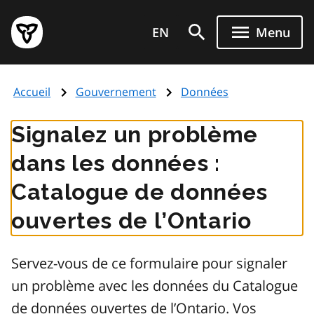
Aller
Page
au
EN
Menu
d'accueil
contenu
du
principal
gouvernement
Accueil
Gouvernement
Données
de
l'Ontario
Signalez un problème
dans les données :
Catalogue de données
ouvertes de l’Ontario
Servez-vous de ce formulaire pour signaler
un problème avec les données du Catalogue
de données ouvertes de l’Ontario. Vos