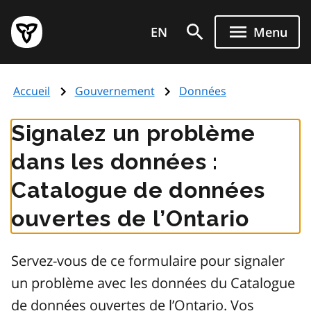
Aller
Page
au
EN
Menu
d'accueil
contenu
du
principal
gouvernement
Accueil
Gouvernement
Données
de
l'Ontario
Signalez un problème
dans les données :
Catalogue de données
ouvertes de l’Ontario
Servez-vous de ce formulaire pour signaler
un problème avec les données du Catalogue
de données ouvertes de l’Ontario. Vos