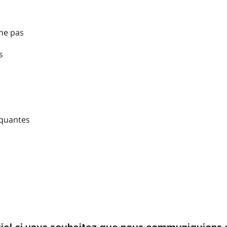
nne pas
s
nquantes
rriel si vous souhaitez que nous communiquions