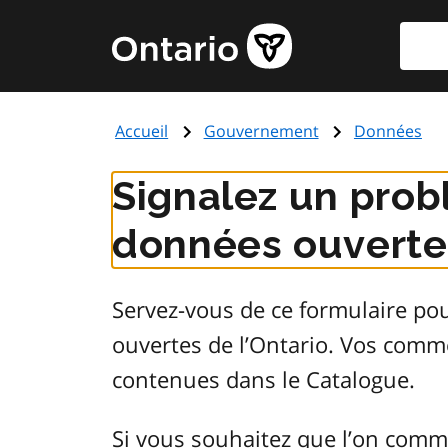
Aller
Reche
Page
au
d'accueil
contenu
du
principal
gouvernement
Accueil
Gouvernement
Données
de
l'Ontario
Signalez un prob
données ouvertes
Servez-vous de ce formulaire po
ouvertes de l’Ontario. Vos comm
contenues dans le Catalogue.
Si vous souhaitez que l’on comm