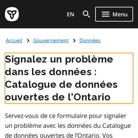
Aller
Page
au
EN
Menu
d'accueil
contenu
du
principal
gouvernement
Accueil
Gouvernement
Données
de
l'Ontario
Signalez un problème
dans les données :
Catalogue de données
ouvertes de l’Ontario
Servez-vous de ce formulaire pour signaler
un problème avec les données du Catalogue
de données ouvertes de l’Ontario. Vos