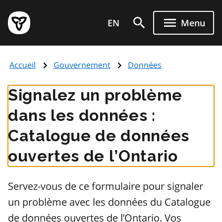
Aller
Page
au
EN
Menu
d'accueil
contenu
du
principal
gouvernement
Accueil
Gouvernement
Données
de
l'Ontario
Signalez un problème
dans les données :
Catalogue de données
ouvertes de l’Ontario
Servez-vous de ce formulaire pour signaler
un problème avec les données du Catalogue
de données ouvertes de l’Ontario. Vos