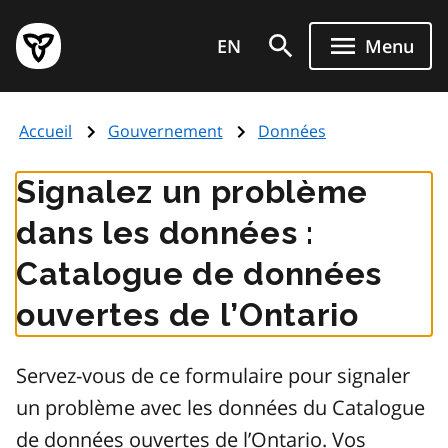
Aller
Page
au
EN
Menu
d'accueil
contenu
du
principal
gouvernement
Accueil
Gouvernement
Données
de
l'Ontario
Signalez un problème
dans les données :
Catalogue de données
ouvertes de l’Ontario
Servez-vous de ce formulaire pour signaler
un problème avec les données du Catalogue
de données ouvertes de l’Ontario. Vos