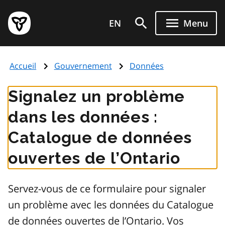
Aller
Page
au
EN
Menu
d'accueil
contenu
du
principal
gouvernement
Accueil
Gouvernement
Données
de
l'Ontario
Signalez un problème
dans les données :
Catalogue de données
ouvertes de l’Ontario
Servez-vous de ce formulaire pour signaler
un problème avec les données du Catalogue
de données ouvertes de l’Ontario. Vos