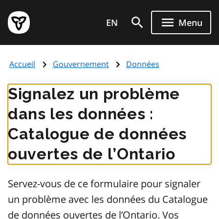
Aller
Page
au
EN
Menu
d'accueil
contenu
du
principal
gouvernement
Accueil
Gouvernement
Données
de
l'Ontario
Signalez un problème
dans les données :
Catalogue de données
ouvertes de l’Ontario
Servez-vous de ce formulaire pour signaler
un problème avec les données du Catalogue
de données ouvertes de l’Ontario. Vos