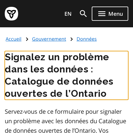
Aller
Page
au
EN
Menu
d'accueil
contenu
du
principal
gouvernement
Accueil
Gouvernement
Données
de
l'Ontario
Signalez un problème
dans les données :
Catalogue de données
ouvertes de l’Ontario
Servez-vous de ce formulaire pour signaler
un problème avec les données du Catalogue
de données ouvertes de l’Ontario. Vos