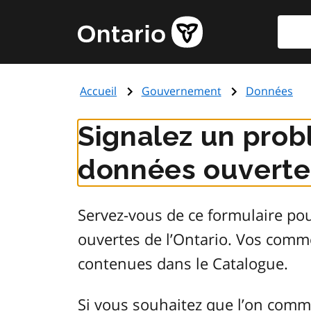
Aller
Reche
Page
au
d'accueil
contenu
du
principal
gouvernement
Accueil
Gouvernement
Données
de
l'Ontario
Signalez un prob
données ouvertes
Servez-vous de ce formulaire po
ouvertes de l’Ontario. Vos comm
contenues dans le Catalogue.
Si vous souhaitez que l’on comm