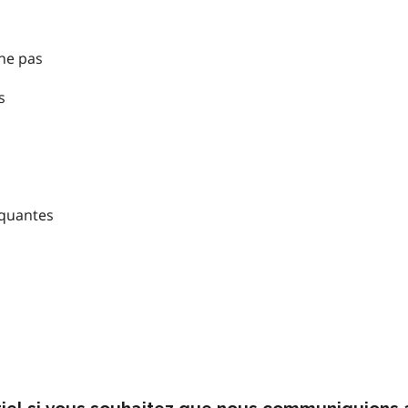
nne pas
s
nquantes
rriel si vous souhaitez que nous communiquions