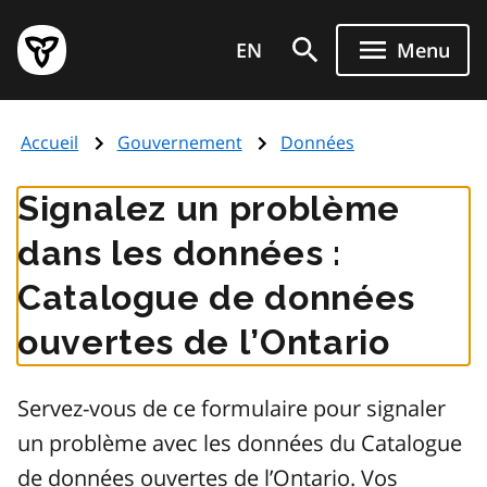
Aller
Page
au
EN
Menu
d'accueil
contenu
du
principal
gouvernement
Accueil
Gouvernement
Données
de
l'Ontario
Signalez un problème
dans les données :
Catalogue de données
ouvertes de l’Ontario
Servez-vous de ce formulaire pour signaler
un problème avec les données du Catalogue
de données ouvertes de l’Ontario. Vos