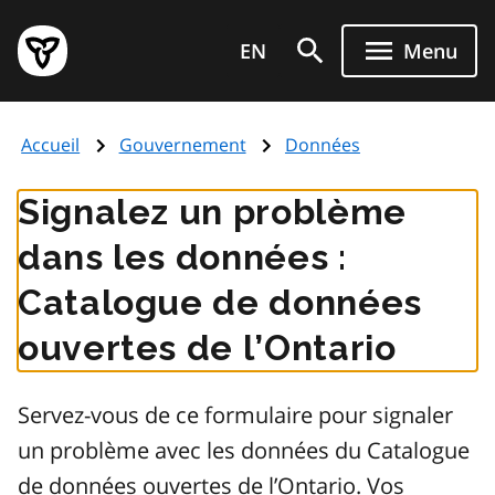
Aller
Page
au
EN
Menu
d'accueil
contenu
du
principal
gouvernement
Accueil
Gouvernement
Données
de
l'Ontario
Signalez un problème
dans les données :
Catalogue de données
ouvertes de l’Ontario
Servez-vous de ce formulaire pour signaler
un problème avec les données du Catalogue
de données ouvertes de l’Ontario. Vos