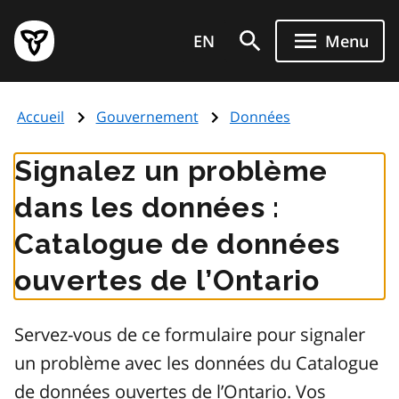
Aller
Page
au
EN
Menu
d'accueil
contenu
du
principal
gouvernement
Accueil
Gouvernement
Données
de
l'Ontario
Signalez un problème
dans les données :
Catalogue de données
ouvertes de l’Ontario
Servez-vous de ce formulaire pour signaler
un problème avec les données du Catalogue
de données ouvertes de l’Ontario. Vos