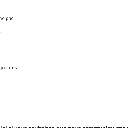
nne pas
s
nquantes
rriel si vous souhaitez que nous communiquions