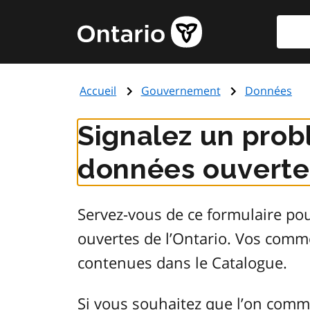
Aller
Reche
Page
au
d'accueil
contenu
du
principal
gouvernement
Accueil
Gouvernement
Données
de
l'Ontario
Signalez un prob
données ouvertes
Servez-vous de ce formulaire po
ouvertes de l’Ontario. Vos comm
contenues dans le Catalogue.
Si vous souhaitez que l’on comm