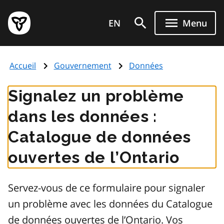
Aller
Page
au
EN
Menu
d'accueil
contenu
du
principal
gouvernement
Accueil
Gouvernement
Données
de
l'Ontario
Signalez un problème
dans les données :
Catalogue de données
ouvertes de l’Ontario
Servez-vous de ce formulaire pour signaler
un problème avec les données du Catalogue
de données ouvertes de l’Ontario. Vos