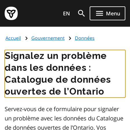
Aller
Page
au
EN
Menu
d'accueil
contenu
du
principal
gouvernement
Accueil
Gouvernement
Données
de
l'Ontario
Signalez un problème
dans les données :
Catalogue de données
ouvertes de l’Ontario
Servez-vous de ce formulaire pour signaler
un problème avec les données du Catalogue
de données ouvertes de l’Ontario. Vos