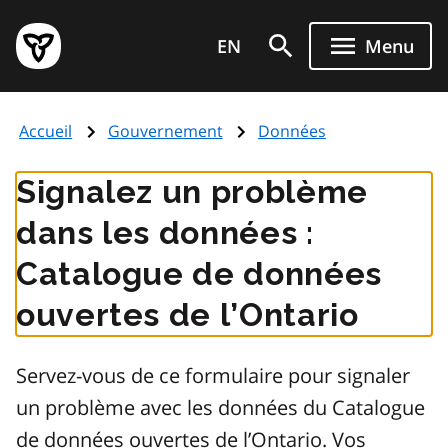
Aller
Page
au
EN
Menu
d'accueil
contenu
du
principal
gouvernement
Accueil
Gouvernement
Données
de
l'Ontario
Signalez un problème
dans les données :
Catalogue de données
ouvertes de l’Ontario
Servez-vous de ce formulaire pour signaler
un problème avec les données du Catalogue
de données ouvertes de l’Ontario. Vos