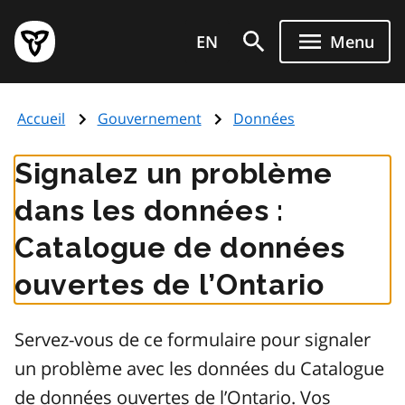
Aller
Page
au
EN
Menu
d'accueil
contenu
du
principal
gouvernement
Accueil
Gouvernement
Données
de
l'Ontario
Signalez un problème
dans les données :
Catalogue de données
ouvertes de l’Ontario
Servez-vous de ce formulaire pour signaler
un problème avec les données du Catalogue
de données ouvertes de l’Ontario. Vos