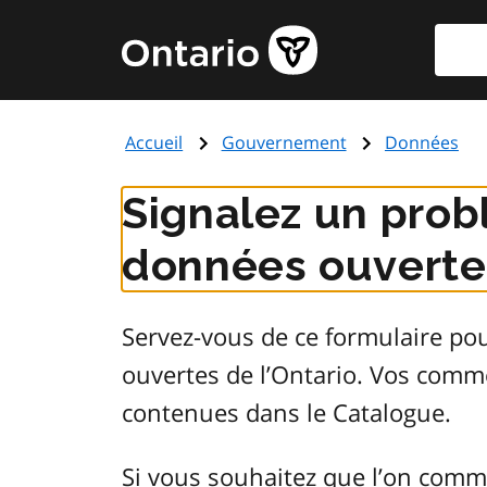
Aller
Reche
Page
au
d'accueil
contenu
du
principal
gouvernement
Accueil
Gouvernement
Données
de
l'Ontario
Signalez un prob
données ouvertes
Servez-vous de ce formulaire po
ouvertes de l’Ontario. Vos comm
contenues dans le Catalogue.
Si vous souhaitez que l’on comm