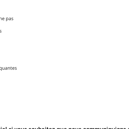
nne pas
s
nquantes
rriel si vous souhaitez que nous communiquions