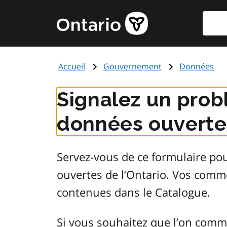
Aller
Reche
Page
au
d'accueil
contenu
du
principal
gouvernement
Accueil
Gouvernement
Données
de
l'Ontario
Signalez un prob
données ouvertes
Servez-vous de ce formulaire po
ouvertes de l’Ontario. Vos comm
contenues dans le Catalogue.
Si vous souhaitez que l’on comm