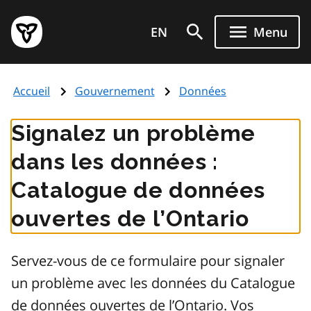
Aller
Page
au
EN
Menu
d'accueil
contenu
du
principal
gouvernement
Accueil
Gouvernement
Données
de
l'Ontario
Signalez un problème
dans les données :
Catalogue de données
ouvertes de l’Ontario
Servez-vous de ce formulaire pour signaler
un problème avec les données du Catalogue
de données ouvertes de l’Ontario. Vos