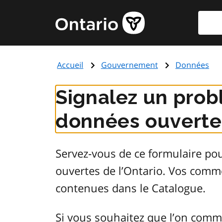
Aller
Reche
Page
au
d'accueil
contenu
du
principal
gouvernement
Accueil
Gouvernement
Données
de
l'Ontario
Signalez un prob
données ouvertes
Servez-vous de ce formulaire po
ouvertes de l’Ontario. Vos comm
contenues dans le Catalogue.
Si vous souhaitez que l’on comm