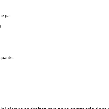
nne pas
s
nquantes
rriel si vous souhaitez que nous communiquions