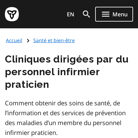
Aller
Page
au
EN
Menu
d'accueil
contenu
du
principal
gouvernement
Accueil
Santé et bien-être
de
l'Ontario
Cliniques dirigées par du
personnel infirmier
praticien
Comment obtenir des soins de santé, de
l’information et des services de prévention
des maladies d’un membre du personnel
infirmier praticien.