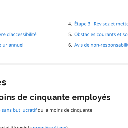
Étape 3 : Révisez et mette
re d’accessibilité
Obstacles courants et so
 pluriannuel
Avis de non-responsabili
es
moins de cinquante employés
sans but lucratif
qui a moins de cinquante
ibilité (voir la
première étape
)