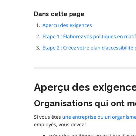
Passer
Dans cette page
cette
navigation
Aperçu des exigences
de
Étape 1 : Élaborez vos politiques en matiè
page
Étape 2 : Créez votre plan d’accessibilité
Aperçu des exigenc
Organisations qui ont 
Si vous êtes
une entreprise ou un organisme 
employés, vous devez :
créer des politiques en matière d’access