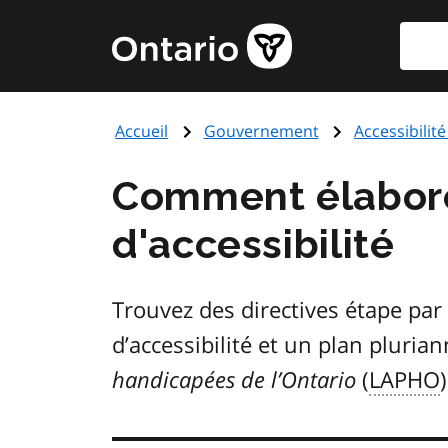
Aller
Reche
Page
au
d'accueil
contenu
du
principal
gouvernement
Accueil
Gouvernement
Accessibilit
de
l'Ontario
Comment élaborer
d'accessibilité
Trouvez des directives étape par
d’accessibilité et un plan pluria
handicapées de l’Ontario
(
LAPHO
)