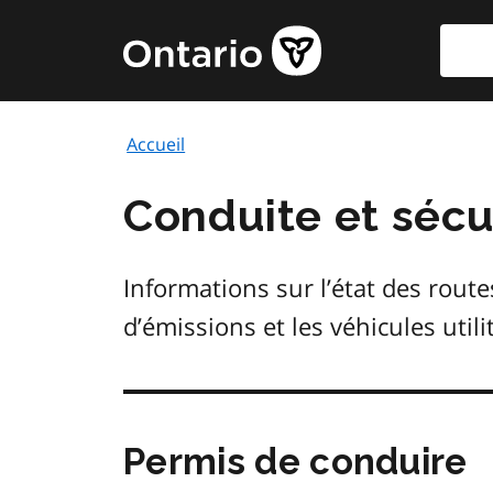
Aller
Reche
Page
au
d'accueil
contenu
du
principal
gouvernement
Accueil
de
l'Ontario
Conduite et sécu
Informations sur l’état des route
d’émissions et les véhicules utili
Permis de conduire