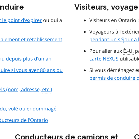
onduire
Visiteurs, voyag
le point d’expirer
ou qui a
Visiteurs en Ontario 
Voyageurs à l’extérie
aiement et rétablissement
pendant un séjour à l
Pour aller aux
É.-U.
pa
u depuis plus d’un an
carte NEXUS
utilisabl
ire si vous avez 80 ans ou
Si vous déménagez e
permis de conduire d
ls (nom, adresse,
etc.
)
rdu, volé ou endommagé
ucteurs de l’Ontario
Conducteurs de camions et
C