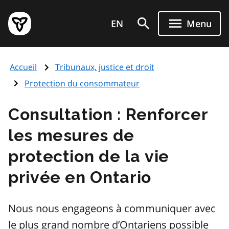
Aller
Page
au
EN
Menu
d'accueil
contenu
du
principal
gouvernement
Accueil
Tribunaux, justice et droit
de
l'Ontario
Protection du consommateur
Consultation : Renforcer
les mesures de
protection de la vie
privée en Ontario
Nous nous engageons à communiquer avec
le plus grand nombre d’Ontariens possible