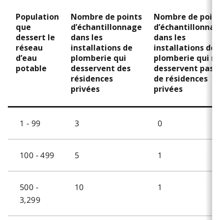
Population
Nombre de points
Nombre de poin
que
d’échantillonnage
d’échantillonna
dessert le
dans les
dans les
réseau
installations de
installations de
d’eau
plomberie qui
plomberie qui n
potable
desservent des
desservent pas
résidences
de résidences
privées
privées
1 - 99
3
0
100 - 499
5
1
500 -
10
1
3,299