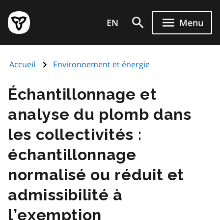
Aller
Page
au
EN
Menu
d'accueil
contenu
du
principal
gouvernement
Accueil
Environnement et énergie
de
l'Ontario
Échantillonnage et
analyse du plomb dans
les collectivités :
échantillonnage
normalisé ou réduit et
admissibilité à
l’exemption