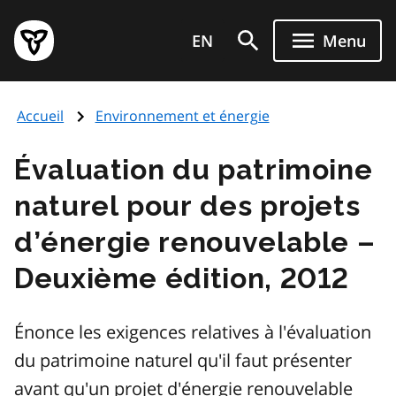
Aller
Page
au
EN
Menu
d'accueil
contenu
du
principal
gouvernement
Accueil
Environnement et énergie
de
l'Ontario
Évaluation du patrimoine
naturel pour des projets
d’énergie renouvelable –
Deuxième édition, 2012
Énonce les exigences relatives à l'évaluation
du patrimoine naturel qu'il faut présenter
avant qu'un projet d'énergie renouvelable