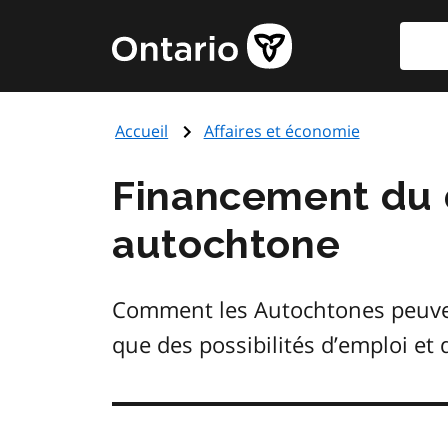
Aller
Reche
Page
au
d'accueil
contenu
du
principal
gouvernement
Accueil
Affaires et économie
de
l'Ontario
Financement du
autochtone
Comment les Autochtones peuvent 
que des possibilités d’emploi et 