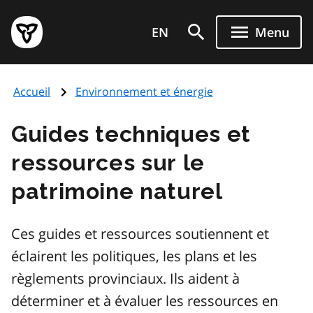
Aller
Page
au
EN
Menu
d'accueil
contenu
du
principal
gouvernement
Accueil
Environnement et énergie
de
l'Ontario
Guides techniques et
ressources sur le
patrimoine naturel
Ces guides et ressources soutiennent et
éclairent les politiques, les plans et les
règlements provinciaux. Ils aident à
déterminer et à évaluer les ressources en