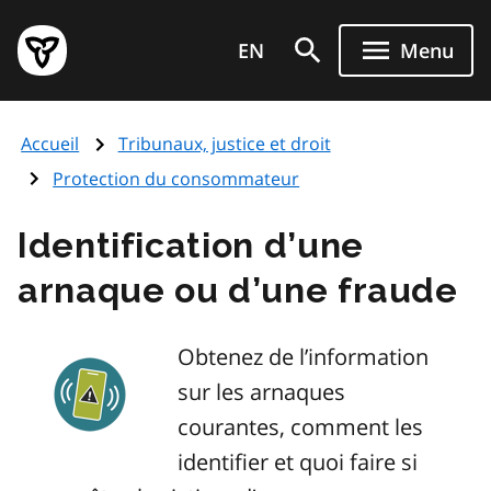
Aller
Page
au
EN
Menu
d'accueil
contenu
du
principal
gouvernement
Accueil
Tribunaux, justice et droit
de
l'Ontario
Protection du consommateur
Identification d’une
arnaque ou d’une fraude
Obtenez de l’information
sur les arnaques
courantes, comment les
identifier et quoi faire si