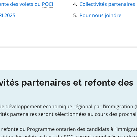
fonte des volets du
POCI
Collectivités partenaires
RI
2025
Pour nous joindre
vités partenaires et refonte des
e de développement économique régional par l’immigration (I
tivités partenaires seront sélectionnées au cours des procha
refonte du Programme ontarien des candidats à l’immigra
nsition, les volets actuels du
POCI
seront remplacés par de 