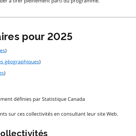
ider à tirer pleinement parti du programme.
aires pour 2025
ues
)
tes géographiques
)
es
)
ement définies par Statistique Canada
 sur ces collectivités en consultant leur site Web.
ollectivités