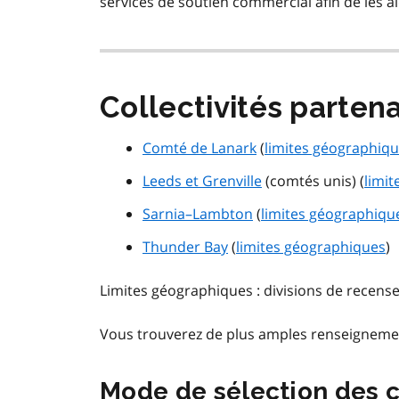
services de soutien commercial afin de les a
Collectivités parten
Comté de Lanark
(
limites géographiq
Leeds et Grenville
(comtés unis) (
limi
Sarnia–Lambton
(
limites géographiqu
Thunder Bay
(
limites géographiques
)
Limites géographiques : divisions de recens
Vous trouverez de plus amples renseignements
Mode de sélection des c