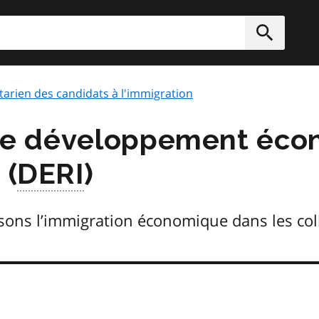
rcher
Soumett
rien des candidats à l'immigration
e de développement éc
 (
DERI
)
ns l’immigration économique dans les collec