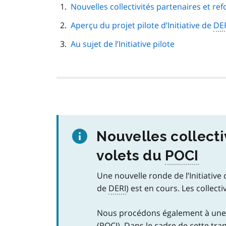
navigation
Nouvelles collectivités partenaires et re
de
Aperçu du projet pilote d’Initiative de
page
DE
Au sujet de l’Initiative pilote
Nouvelles collecti
volets du
POCI
Une nouvelle ronde de l’Initiativ
de
DERI
) est en cours. Les collec
Nous procédons également à une 
(
POCI
). Dans le cadre de cette tra