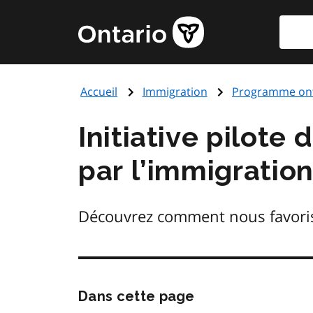
Aller
Reche
Page
au
d'accueil
contenu
du
principal
gouvernement
Accueil
Immigration
Programme onta
de
l'Ontario
Initiative pilot
par l’immigration
Découvrez comment nous favoriso
Passer
Dans cette page
cette