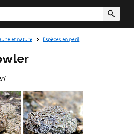
rcher
Soumett
aune et nature
Espèces en peril
owler
ri