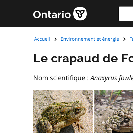
Aller
Reche
Page
au
d'accueil
contenu
du
principal
gouvernement
Accueil
Environnement et énergie
F
de
l'Ontario
Le crapaud de F
Nom scientifique :
Anaxyrus fowle