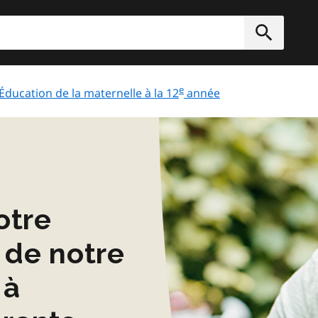
rcher
Soumett
e
Éducation de la maternelle à la 12
année
otre
 de notre
 à