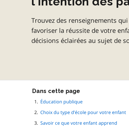
l’intention des p
Trouvez des renseignements qui 
favoriser la réussite de votre en
décisions éclairées au sujet de s
Passer
Dans cette page
cette
navigation
Éducation publique
de
Choix du type d’école pour votre enfant
page
Savoir ce que votre enfant apprend