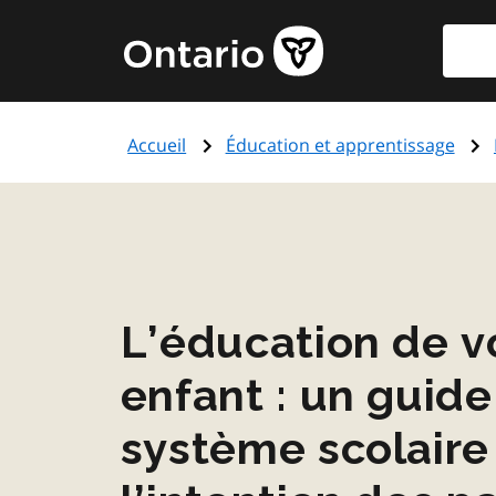
Aller
Reche
Page
au
d'accueil
contenu
du
principal
gouvernement
Accueil
Éducation et apprentissage
de
l'Ontario
L’éducation de v
enfant : un guide
système scolaire