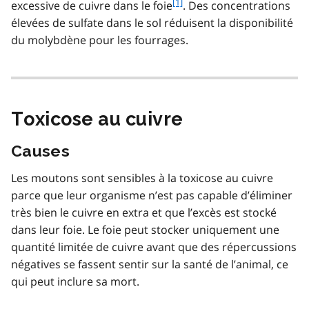
f
[1]
excessive de cuivre dans le foie
. Des concentrations
o
élevées de sulfate dans le sol réduisent la disponibilité
o
du molybdène pour les fourrages.
t
n
o
t
e
Toxicose au cuivre
1
Causes
Les moutons sont sensibles à la toxicose au cuivre
parce que leur organisme n’est pas capable d’éliminer
très bien le cuivre en extra et que l’excès est stocké
dans leur foie. Le foie peut stocker uniquement une
quantité limitée de cuivre avant que des répercussions
négatives se fassent sentir sur la santé de l’animal, ce
qui peut inclure sa mort.