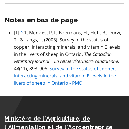
Notes en bas de page
note
[1]
R
^
1. Menzies, P. I., Boermans, H., Hoff, B., Durzi,
de
T., & Langs, L. (2003). Survey of the status of
e
bas
copper, interacting minerals, and vitamin E levels
t
de
in the livers of sheep in Ontario.
o
The Canadian
page
veterinary journal = La revue vétérinaire canadienne,
u
44
(11), 898–906.
r
Survey of the status of copper,
interacting minerals, and vitamin E levels in the
a
livers of sheep in Ontario - PMC
u
p
a
r
a
Ministère de l’Agriculture, de
g
r
l’Alimentation et de l’Agroentreprise