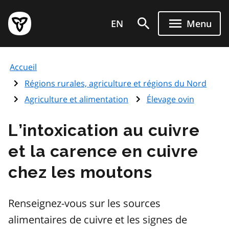
Aller
Page
au
EN
Menu
d'accueil
contenu
du
principal
gouvernement
Accueil
de
l'Ontario
Régions rurales, agriculture et régions du Nord
Agriculture et alimentation
Élevage ovin
L’intoxication au cuivre
et la carence en cuivre
chez les moutons
Renseignez-vous sur les sources
alimentaires de cuivre et les signes de