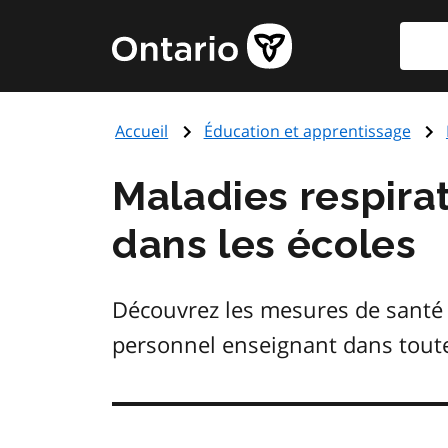
Aller
Reche
Page
au
d'accueil
contenu
du
principal
gouvernement
Accueil
Éducation et apprentissage
de
l'Ontario
Maladies respira
dans les écoles
Découvrez les mesures de santé e
personnel enseignant dans toutes