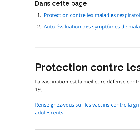
Passer
Dans cette page
cette
navigation
Protection contre les maladies respirato
de
Auto-évaluation des symptômes de malad
page
Protection contre le
La vaccination est la meilleure défense cont
19.
Renseignez-vous sur les vaccins contre la gri
adolescents
.