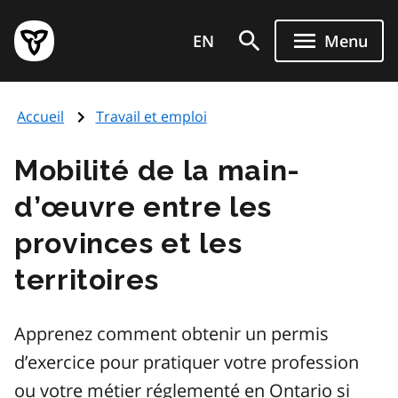
Aller
Page
au
EN
Menu
d'accueil
contenu
du
principal
gouvernement
Accueil
Travail et emploi
de
l'Ontario
Mobilité de la main-
d’œuvre entre les
provinces et les
territoires
Apprenez comment obtenir un permis
d’exercice pour pratiquer votre profession
ou votre métier réglementé en Ontario si