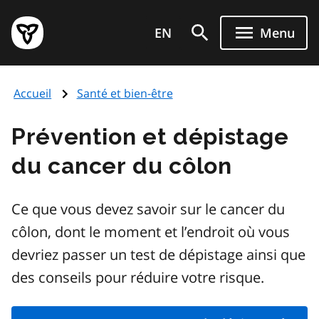
Aller
Page
au
EN
Menu
d'accueil
contenu
du
principal
gouvernement
Accueil
Santé et bien-être
de
l'Ontario
Prévention et dépistage
du cancer du côlon
Ce que vous devez savoir sur le cancer du
côlon, dont le moment et l’endroit où vous
devriez passer un test de dépistage ainsi que
des conseils pour réduire votre risque.