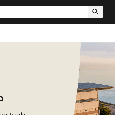
rcher
Soumett
o
incertitude