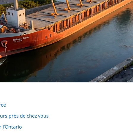
rce
ours près de chez vous
 l’Ontario