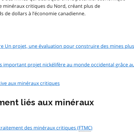
e minéraux critiques du Nord, créant plus de
rds de dollars à l’économie canadienne.
 Un projet, une évaluation pour construire des mines plu
plus important projet nickélifère au monde occidental grâce a
tive aux minéraux critiques
ent liés aux minéraux
traitement des minéraux critiques (
FTMC
)